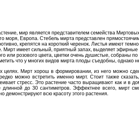
астение, мир является представителем семейства Миртовых
го моря, Европа. Стебель мирта представлен прямостоячим
тивно, крепятся на короткий черенок. Листья имеют темно-
е. Мирт имеет сильный, приятный запах, выделяет эфирные
лого или розового цвета, цветки очень душистые, собраны 
тить что у многих видов мирта плоды съедобны, однако не 
х целях. Мирт хорош в формировании, из него можно сде
редко можно встретить именно мирт. Стоит также сказат
еивает стресс. Это растение часто выращивают как и в до
 длинной до 30 сантиметров. Эффектнее всего, мирт смо
но демонстрируют всю красоту этого растения.