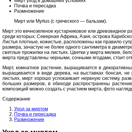
Мирт уход в домашних условиях
Почва и пересадка
Размножение
Мирт или Myrtus (с греческого — бальзам).
Мирт это вечнозеленое кустарниковое или древовидное р
среди которых: Северная Африка, Азия, острова Карибско
Листья плотные, кожистые, расположены как правило супро
размера, зачастую не более одного сантиметра в диаметр
светлые прожилки на листьях. Цветки у мирта мелкие, бе
мирта представлены черными, сочными ягодами, стоит отме
Мирт, комнатное растение, выращивается в декоративны
выращивается в виде дерева, на выставках бонсая, не 
листьях, мирт хорошо успокаивает нервную систему, разв
больших размеров, в обиходе распространены растение
композиций можно создать с участием мирта, фото нагляд
Содержание
Уход за миртом
Почва и пересадка
Размножение