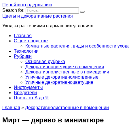
Перейти к содержанию
Search for:
Цветы и декоративные растения
Уход за растениями в домашних условиях
Главная
О цветоводстве
Комнатные растения, виды и особенности уход
Технологии
Рубрики
Основная рубрика
Декоративноцветущие в помещении
Декоративнолиственные в помещении
Уличные декоративнолиственные
Уличные декоративноцветущие
Инструменты
Вредители
Цветы от А до Я
Главная
»
Декоративнолиственные в помещении
Мирт — дерево в миниатюре