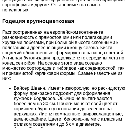
сортоформы и другие. Остановимся на самых
популярных.
Годеция крупноцветковая
Распространенная на европейском континенте
разновидность с прямостоячими или полегающими
хрупкими побегами, при большой высоте склонными к
полеганию и древеснеющими к концу сезона. Кисти
соцветий облиственные, формируются на концах ветвей.
Активная бутонизация продолжается с середины лета по
конец сентября. На основе этого вида создано
множество сорторядов и гибридов как среднерослой, так
и приземистой карликовой формы. Самые известные из
них:
Вайсер Шванн. Имеет низкорослую, но раскидистую
форму, прекрасно подходит для оформления
лужаек и бордюров. Обычно не вытягиваются
более чем на 30 см. Побеги меняют свой цвет от
коричнево-бурого у основания до зеленого на
верхушках. Листья компактные, широколанцетные,
цельнокрайние. Цветет белоснежными с атласным
отливом соцветиями до 6 см в диаметре.