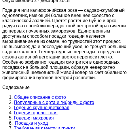
Опубликовано
27 декабря 2018
Годеция или калифорнийская роза — садово-клумбовый
однолетник, имеющий большое внешнее сходство с
классической азалией. Цветет растение буйно и ярко,
радуя глаз своей жизнерадостной пестротой практически
до первых почвенных заморозков. Единственным
доступным способом посадки годеции является
выращивание ее из семян, но трудностей этот процесс
не вызывает, да и последующий уход не требует больших
садовых хлопот. Температурные перепады в пределах
сезона активной вегетации цветок переносит легко.
Особенно эффектно годеция смотрится в однородных
посадках на большой площади, образуя невероятно
живописный шелковистый живой ковер за счет обильного
формирования бутонов пестрой расцветки.
Содержание
Общее описание с фото
Популярные с орта и гибриды с фото
Годеция крупноцветковая
Годеция прелестная
Годеция махровая
Посадка и уход
Требования к месту и грунту