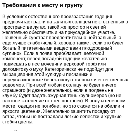
Требования к месту и грунту
В условиях естественного произрастания годеция
предпочитает расти на залитых солнцем не стесненных в
пространстве лугах, такой же простор и свет ей
желательно обеспечить и на приусадебном участке.
Почвенный субстрат предпочтительно нейтральный, а
еще лучше слабокислый, хорошо также , если это будет
богатый питателньыми веществами плодородный
суглинок. Если в почве преобладает щелочной
компонент, перед посадкой годеции желательно
подмешать в нее мочевину, верховой торф или
доломитовую муку. Категорически не подойдут для
выращивания этой культуры песчаники и
переувлажненные берега искусственных и естественных
водоемов. При всей любви к солнцу не будет ничего
страшного (и даже желательно), если в полдень на
клумбу будет падать ажурная тень крупномеров (но не
плотное затенение от стен построек). В полузатененном
месте годеция не погибнет, но это скажется на обилии и
яркости цветения. Желательно защитить посадку от
ветра, чтобы не пострадали легкие лепестки и хрупкие
стебли цветка.