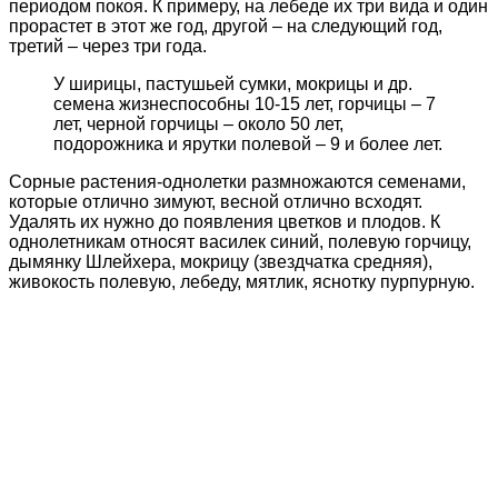
периодом покоя. К примеру, на лебеде их три вида и один
прорастет в этот же год, другой – на следующий год,
третий – через три года.
У ширицы, пастушьей сумки, мокрицы и др.
семена жизнеспособны 10-15 лет, горчицы – 7
лет, черной горчицы – около 50 лет,
подорожника и ярутки полевой – 9 и более лет.
Сорные растения-однолетки размножаются семенами,
которые отлично зимуют, весной отлично всходят.
Удалять их нужно до появления цветков и плодов. К
однолетникам относят василек синий, полевую горчицу,
дымянку Шлейхера, мокрицу (звездчатка средняя),
живокость полевую, лебеду, мятлик, яснотку пурпурную.