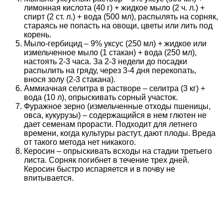
лимонная кислота (40 г) + жидкое мыло (2 ч. л.) +
спирт (2 ст. л.) + вода (500 мл), распылять на сорняк,
стараясь не попасть на овощи, цветы или лить под
корень.
Мыло-гербицид – 9% уксус (250 мл) + жидкое или
измельченное мыло (1 стакан) + вода (250 мл),
настоять 2-3 часа. За 2-3 недели до посадки
распылить на гряду, через 3-4 дня перекопать,
внося золу (2-3 стакана).
Аммиачная селитра в растворе – селитра (3 кг) +
вода (10 л), опрыскивать сорный участок.
Фуражное зерно (измельченные отходы пшеницы,
овса, кукурузы) – содержащийся в нем глютен не
дает семенам прорасти. Подходит для летнего
времени, когда культуры растут, дают плоды. Вреда
от такого метода нет никакого.
Керосин – опрыскивать всходы на стадии третьего
листа. Сорняк погибнет в течение трех дней.
Керосин быстро испаряется и в почву не
впитывается.