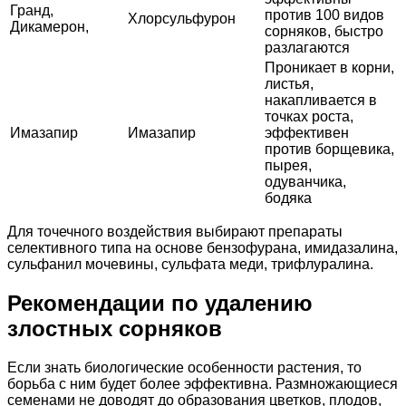
Гранд,
против 100 видов
Хлорсульфурон
Дикамерон,
сорняков, быстро
разлагаются
Проникает в корни,
листья,
накапливается в
точках роста,
Имазапир
Имазапир
эффективен
против борщевика,
пырея,
одуванчика,
бодяка
Для точечного воздействия выбирают препараты
селективного типа на основе бензофурана, имидазалина,
сульфанил мочевины, сульфата меди, трифлуралина.
Рекомендации по удалению
злостных сорняков
Если знать биологические особенности растения, то
борьба с ним будет более эффективна. Размножающиеся
семенами не доводят до образования цветков, плодов,