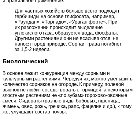
и правильное применение.
Для частных хозяйств больше всего подходят
гербициды на основе глифосата, например,
«Раундап», «Торнадо», «Ураган форте». При
их разложении происходит выделение
углекислого газа, образуется вода, фосфаты.
Другими растениями они не всасываются, не
наносят вред природе. Сорная трава погибнет
за 1,5-2 недели.
Биологический
В основе лежит конкуренция между сорными и
культурными растениями. Чередуя их, можно уменьшить
количество сорняков на огороде. К примеру, полевой
вьюнок не любит соседствовать с горчицей, а некоторым
злостным растениям не «по зубам» горохово-овсяные
смеси. Сидераты (разные виды бобовых, пшеница,
ячмень, овес, рожь, гречиха, рапс, фацелия и др.), к тому
же, улучшают состав почвы.