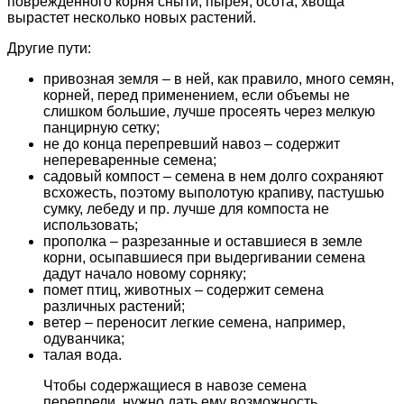
поврежденного корня сныти, пырея, осота, хвоща
вырастет несколько новых растений.
Другие пути:
привозная земля – в ней, как правило, много семян,
корней, перед применением, если объемы не
слишком большие, лучше просеять через мелкую
панцирную сетку;
не до конца перепревший навоз – содержит
непереваренные семена;
садовый компост – семена в нем долго сохраняют
всхожесть, поэтому выполотую крапиву, пастушью
сумку, лебеду и пр. лучше для компоста не
использовать;
прополка – разрезанные и оставшиеся в земле
корни, осыпавшиеся при выдергивании семена
дадут начало новому сорняку;
помет птиц, животных – содержит семена
различных растений;
ветер – переносит легкие семена, например,
одуванчика;
талая вода.
Чтобы содержащиеся в навозе семена
перепрели, нужно дать ему возможность