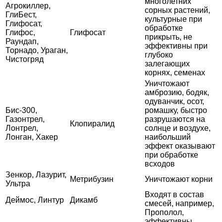
многолетних
Агрокиллер,
сорных растений,
ГлиБест,
культурные при
Глифосат,
обработке
Глифос,
Глифосат
прикрыть, не
Раундап,
эффективны при
Торнадо, Ураган,
глубоко
Чистогряд
залегающих
корнях, семенах
Уничтожают
амброзию, бодяк,
одуванчик, осот,
Бис-300,
ромашку, быстро
Газонтрел,
разрушаются на
Клопиралид
Лонтрел,
солнце и воздухе,
Лонган, Хакер
наибольший
эффект оказывают
при обработке
всходов
Зенкор, Лазурит,
Метрибузин
Уничтожают корни
Ультра
Входят в состав
Деймос, Линтур
Дикамб
смесей, например,
Прополол,
эффективны