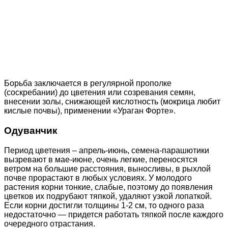
Борьба заключается в регулярной прополке
(соскребании) до цветения или созревания семян,
внесении золы, снижающей кислотность (мокрица любит
кислые почвы), применении «Ураган Форте».
Одуванчик
Период цветения – апрель-июнь, семена-парашютики
вызревают в мае-июне, очень легкие, переносятся
ветром на большие расстояния, выносливы, в рыхлой
почве прорастают в любых условиях. У молодого
растения корни тонкие, слабые, поэтому до появления
цветков их подрубают тяпкой, удаляют узкой лопаткой.
Если корни достигли толщины 1-2 см, то одного раза
недостаточно — придется работать тяпкой после каждого
очередного отрастания.