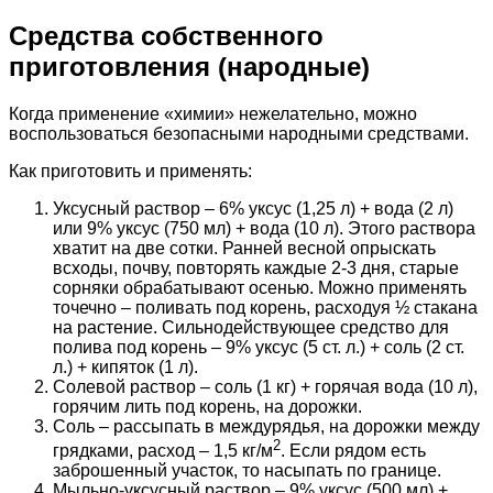
Средства собственного
приготовления (народные)
Когда применение «химии» нежелательно, можно
воспользоваться безопасными народными средствами.
Как приготовить и применять:
Уксусный раствор – 6% уксус (1,25 л) + вода (2 л)
или 9% уксус (750 мл) + вода (10 л). Этого раствора
хватит на две сотки. Ранней весной опрыскать
всходы, почву, повторять каждые 2-3 дня, старые
сорняки обрабатывают осенью. Можно применять
точечно – поливать под корень, расходуя ½ стакана
на растение. Сильнодействующее средство для
полива под корень – 9% уксус (5 ст. л.) + соль (2 ст.
л.) + кипяток (1 л).
Солевой раствор – соль (1 кг) + горячая вода (10 л),
горячим лить под корень, на дорожки.
Соль – рассыпать в междурядья, на дорожки между
2
грядками, расход – 1,5 кг/м
. Если рядом есть
заброшенный участок, то насыпать по границе.
Мыльно-уксусный раствор – 9% уксус (500 мл) +