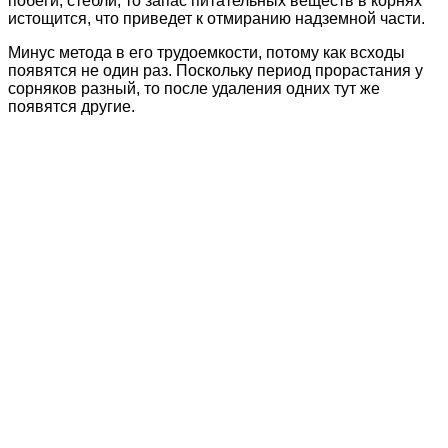
побеги, стебли, то запас питательных веществ в корнях
истощится, что приведет к отмиранию надземной части.
Минус метода в его трудоемкости, потому как всходы
появятся не один раз. Поскольку период прорастания у
сорняков разный, то после удаления одних тут же
появятся другие.