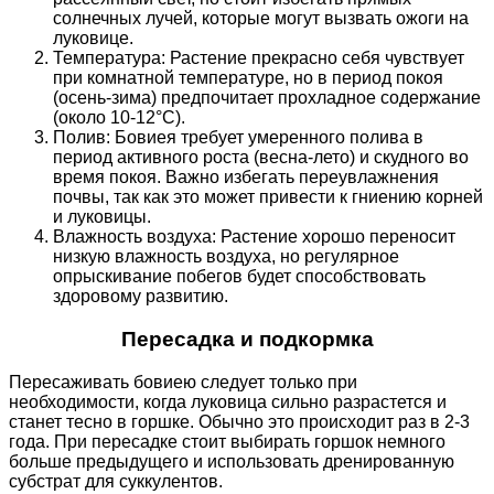
солнечных лучей, которые могут вызвать ожоги на
луковице.
Температура: Растение прекрасно себя чувствует
при комнатной температуре, но в период покоя
(осень-зима) предпочитает прохладное содержание
(около 10-12°C).
Полив: Бовиея требует умеренного полива в
период активного роста (весна-лето) и скудного во
время покоя. Важно избегать переувлажнения
почвы, так как это может привести к гниению корней
и луковицы.
Влажность воздуха: Растение хорошо переносит
низкую влажность воздуха, но регулярное
опрыскивание побегов будет способствовать
здоровому развитию.
Пересадка и подкормка
Пересаживать бовиею следует только при
необходимости, когда луковица сильно разрастется и
станет тесно в горшке. Обычно это происходит раз в 2-3
года. При пересадке стоит выбирать горшок немного
больше предыдущего и использовать дренированную
субстрат для суккулентов.