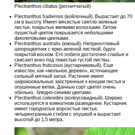
Plectranthus ciliatus (реснитчатый)
Plectranthus hadiensis (войлочный). Вырастает до 70
см в высоту. Имеет мясистые светло-зеленые
листья, покрытые мелкими волосками. Летом
пушистый цветок покрывается небольшими
фиолетовыми цветками.
Plectranthus australis (южный). Неприхотливый
шпороцветник с ярко-зеленой листвой, будто
покрытой воском. Его побеги достаточно слабые и
свисают вниз под тяжестью густой листвы.
Plectranthus fruticosus (кустарниковый). Еще
известен, как «мольное дерево», источающее
сильный мятный запах. Растение имеет
широкоовальные заостренные к концам листья и
опушенные ветви. Данные сорт цветет очень
обильно, бледно-синими цветами.
Plectranthus coleoides (колеусовидный). Широко
используется в комнатном разведении. Кустарник
имеет городчатые ворсистые листья,
четырехгранные стебли с опушкой и вырастает
высотой до 1,5 метра.