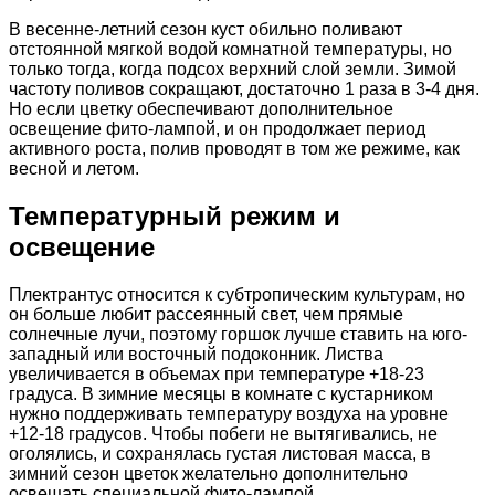
В весенне-летний сезон куст обильно поливают
отстоянной мягкой водой комнатной температуры, но
только тогда, когда подсох верхний слой земли. Зимой
частоту поливов сокращают, достаточно 1 раза в 3-4 дня.
Но если цветку обеспечивают дополнительное
освещение фито-лампой, и он продолжает период
активного роста, полив проводят в том же режиме, как
весной и летом.
Температурный режим и
освещение
Плектрантус относится к субтропическим культурам, но
он больше любит рассеянный свет, чем прямые
солнечные лучи, поэтому горшок лучше ставить на юго-
западный или восточный подоконник. Листва
увеличивается в объемах при температуре +18-23
градуса. В зимние месяцы в комнате с кустарником
нужно поддерживать температуру воздуха на уровне
+12-18 градусов. Чтобы побеги не вытягивались, не
оголялись, и сохранялась густая листовая масса, в
зимний сезон цветок желательно дополнительно
освещать специальной фито-лампой.