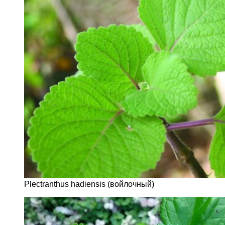
Plectranthus hadiensis (войлочный)