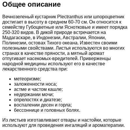
Общее описание
Вечнозеленый кустарник Plectranthus или шпороцветник
достигает в высоту в среднем 60-70 см. Он относится к
семейству Губоцветные или Яснотковые и имеет порядка
250-320 видов. В дикой природе встречается на
Мадагаскаре, в Индонезии, Австралии, Японии,
Полинезии, остовах Тихого океана. Известен своими
полезными свойствами. Листья используются во многих
странах в качестве пряности, а мятный аромат
отпугивает насекомых-вредителей. Приверженцы
народной медицины используют его в качестве
лекарственного средства при:
метеоризме;
заложенности носа;
астме и частом кашле;
недержании мочи;
опрелостях и диатезе;
воспалении десен и горла;
бессоннице и головных болях.
Из листьев изготавливают отвары и настойки, которые
используют для проведения ингаляций и ароматерапии.