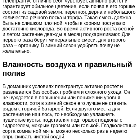
Плектрантус отлично себя чувствует, активно растет и
гарантирует обильное цветение, если почва в его горшке
состоит из садовой земли, перегноя, дерна и небольшого
количества речного песка и торфа. Такая смесь должна
быть не слишком плотной, чтобы к корням поступало
достаточно кислорода. Во время активного роста весной
и летом растение дважды в месяц подкармливают. Для
первого раза берут минеральные смеси, для второго
раза – органику. В зимний сезон удобрять почву не
желательно.
Влажность воздуха и правильный
полив
В домашних условиях плектрантус активно растет и
развивается без особых проблем и сложного ухода. Он
не нуждается в повышении или понижении уровня
влажности, хотя в зимний сезон его лучше не ставить
рядом с горячей батареей. Если другого места для
растения не нашлось, то необходимо увлажнять
пушистые кусты, подставляя под горшок поддоны с
гидрогелем, мокрым гравием или галькой. Гладколистные
сорта комнатной мяты можно несколько раз в неделю
опрыскивать чистой водой.