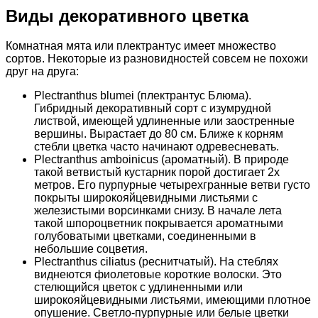
Виды декоративного цветка
Комнатная мята или плектрантус имеет множество
сортов. Некоторые из разновидностей совсем не похожи
друг на друга:
Plectranthus blumei (плектрантус Блюма).
Гибридный декоративный сорт с изумрудной
листвой, имеющей удлиненные или заостренные
вершины. Вырастает до 80 см. Ближе к корням
стебли цветка часто начинают одревесневать.
Plectranthus amboinicus (ароматный). В природе
такой ветвистый кустарник порой достигает 2х
метров. Его пурпурные четырехгранные ветви густо
покрыты широкояйцевидными листьями с
железистыми ворсинками снизу. В начале лета
такой шпороцветник покрывается ароматными
голубоватыми цветками, соединенными в
небольшие соцветия.
Plectranthus ciliatus (реснитчатый). На стеблях
виднеются фиолетовые короткие волоски. Это
стелющийся цветок с удлиненными или
широкояйцевидными листьями, имеющими плотное
опушение. Светло-пурпурные или белые цветки