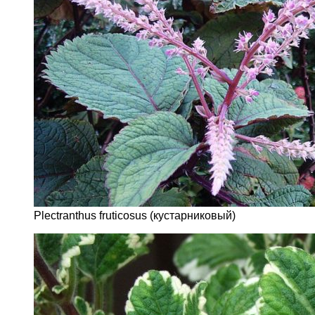
Plectranthus fruticosus (кустарниковый)