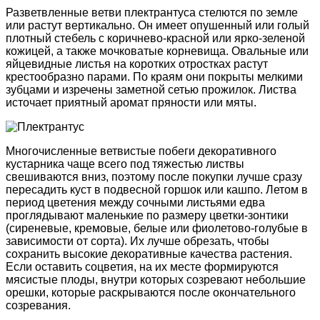
Разветвленные ветви плектрантуса стелются по земле
или растут вертикально. Он имеет опушенный или голый
плотный стебель с коричнево-красной или ярко-зеленой
кожицей, а также мочковатые корневища. Овальные или
яйцевидные листья на коротких отростках растут
крестообразно парами. По краям они покрыты мелкими
зубцами и изречены заметной сетью прожилок. Листва
источает приятный аромат пряности или мяты.
Многочисленные ветвистые побеги декоративного
кустарника чаще всего под тяжестью листвы
свешиваются вниз, поэтому после покупки лучше сразу
пересадить куст в подвесной горшок или кашпо. Летом в
период цветения между сочными листьями едва
проглядывают маленькие по размеру цветки-зонтики
(сиреневые, кремовые, белые или фиолетово-голубые в
зависимости от сорта). Их лучше обрезать, чтобы
сохранить высокие декоративные качества растения.
Если оставить соцветия, на их месте формируются
мясистые плоды, внутри которых созревают небольшие
орешки, которые раскрываются после окончательного
созревания.