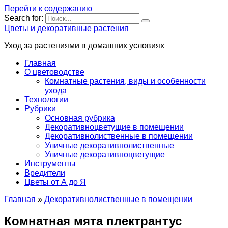
Перейти к содержанию
Search for:
Цветы и декоративные растения
Уход за растениями в домашних условиях
Главная
О цветоводстве
Комнатные растения, виды и особенности
ухода
Технологии
Рубрики
Основная рубрика
Декоративноцветущие в помещении
Декоративнолиственные в помещении
Уличные декоративнолиственные
Уличные декоративноцветущие
Инструменты
Вредители
Цветы от А до Я
Главная
»
Декоративнолиственные в помещении
Комнатная мята плектрантус