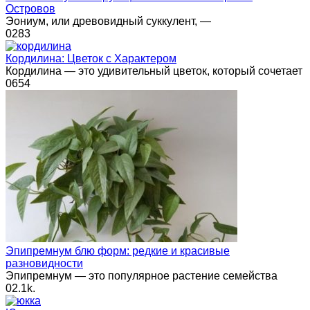
Островов
Эониум, или древовидный суккулент, —
0
283
Кордилина: Цветок с Характером
Кордилина — это удивительный цветок, который сочетает
0
654
Эпипремнум блю форм: редкие и красивые
разновидности
Эпипремнум — это популярное растение семейства
0
2.1k.