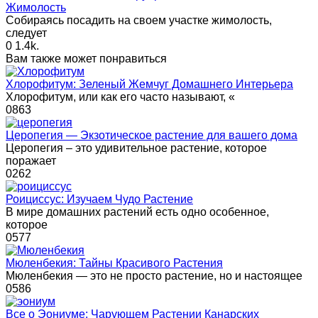
Жимолость
Собираясь посадить на своем участке жимолость,
следует
0
1.4k.
Вам также может понравиться
Хлорофитум: Зеленый Жемчуг Домашнего Интерьера
Хлорофитум, или как его часто называют, «
0
863
Церопегия — Экзотическое растение для вашего дома
Церопегия – это удивительное растение, которое
поражает
0
262
Роициссус: Изучаем Чудо Растение
В мире домашних растений есть одно особенное,
которое
0
577
Мюленбекия: Тайны Красивого Растения
Мюленбекия — это не просто растение, но и настоящее
0
586
Все о Эониуме: Чарующем Растении Канарских