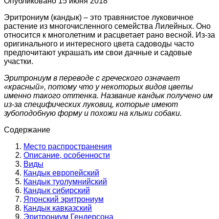
Опубликовано
15 июня 2018
Эритрониум (кандык) – это травянистое луковичное
растение из многочисленного семейства Лилейных. Оно
относится к многолетним и расцветает рано весной. Из-за
оригинального и интересного цвета садоводы часто
предпочитают украшать им свои дачные и садовые
участки.
Эритрониум
в переводе с греческого означает
«красный», потому что у некоторых видов цветы
именно такого оттенка. Название кандык получено им
из-за специфических луковиц, которые имеют
зубоподобную форму и похожи на клыки собаки.
Содержание
Место распространения
Описание, особенности
Виды
Кандык европейский
Кандык туолумнийский
Кандык сибирский
Японский эритрониум
Кандык кавказский
Эритрониум Гендерсона