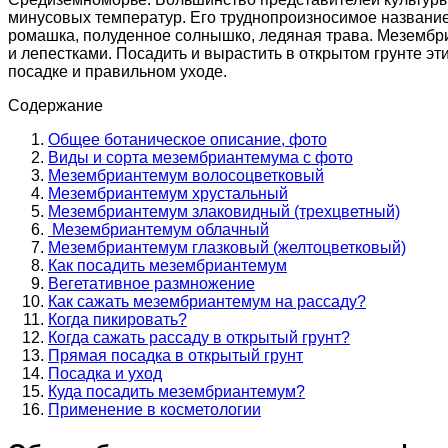
минусовых температур. Его труднопроизносимое название
ромашка, полуденное солнышко, ледяная трава. Мезембр
и лепестками. Посадить и вырастить в открытом грунте эт
посадке и правильном уходе.
Содержание
Общее ботаническое описание, фото
Виды и сорта мезембриантемума с фото
Мезембриантемум волосоцветковый
Мезембриантемум хрустальный
Мезембриантемум злаковидный (трехцветный)
Мезембриантемум облачный
Мезембриантемум глазковый (желтоцветковый)
Как посадить мезембриантемум
Вегетативное размножение
Как сажать мезембриантемум на рассаду?
Когда пикировать?
Когда сажать рассаду в открытый грунт?
Прямая посадка в открытый грунт
Посадка и уход
Куда посадить мезембриантемум?
Применение в косметологии