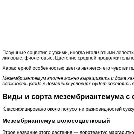
Пазушные соцветия с узкими, иногда игольчатыми лепест
лиловые, фиолетовые. Цветение средней продолжительност
Характерной особенностью цветка является его чувствител
Мезембриантемум вполне можно выращивать и дома как 
сложность ухода в домашних условиях будет состоять 
Виды и сорта мезембриантемума с 
Классифицировано около полусотни разновидностей сукку
Мезембриантемум волосоцветковый
Втрое название этого растения — доротеантус маргаритк