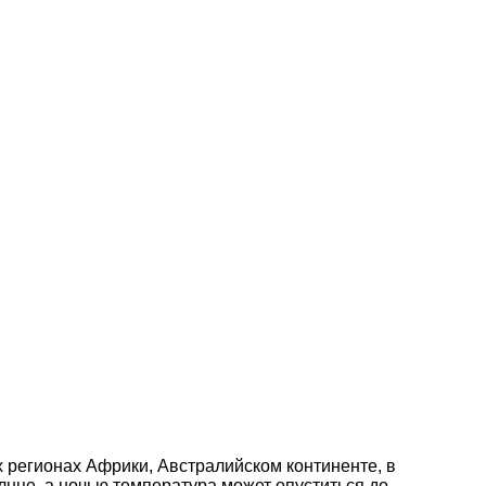
регионах Африки, Австралийском континенте, в
нце, а ночью температура может опуститься до