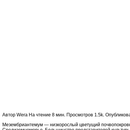
Автор
Wera
На чтение
8 мин.
Просмотров
1.5k.
Опубликов
Мезембриантемум — низкорослый цветущий почвопокровник
Средиземноморье. Большинство представителей культуры в