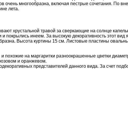
ков очень многообразна, включая пестрые сочетания. По вн
ине лета.
вают хрустальной травой за сверкающие на солнце капельк
и и покрылись инеем. За высокую декоративность этот вид
образна. Высота куртины 15 см. Листовые пластины овальны
 и похожие на маргаритки разноокрашенные цветки диамет
розовом и оранжевом.
декоративных представителей данного вида. За счет подбо