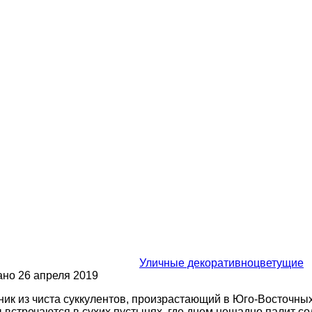
Уличные декоративноцветущие
ано
26 апреля 2019
 из чиста суккулентов, произрастающий в Юго-Восточных 
стречаются в сухих пустынях, где днем нещадно палит сол