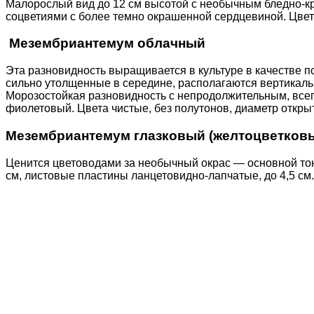
Малорослый вид до 12 см высотой с необычным бледно-кр
соцветиями с более темно окрашенной сердцевиной. Цветк
Мезембриантемум облачный
Эта разновидность выращивается в культуре в качестве п
сильно утолщенные в середине, располагаются вертикальн
Морозостойкая разновидность с непродолжительным, всег
фиолетовый. Цвета чистые, без полутонов, диаметр откры
Мезембриантемум глазковый (желтоцветков
Ценится цветоводами за необычный окрас — основной тон л
см, листовые пластины ланцетовидно-лапчатые, до 4,5 см.