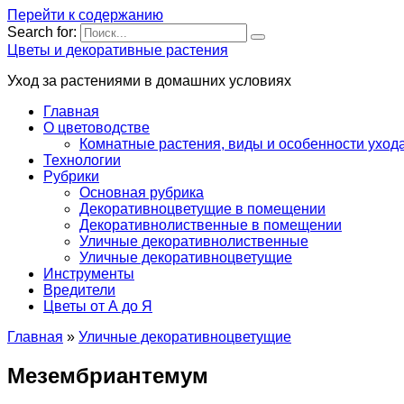
Перейти к содержанию
Search for:
Цветы и декоративные растения
Уход за растениями в домашних условиях
Главная
О цветоводстве
Комнатные растения, виды и особенности уход
Технологии
Рубрики
Основная рубрика
Декоративноцветущие в помещении
Декоративнолиственные в помещении
Уличные декоративнолиственные
Уличные декоративноцветущие
Инструменты
Вредители
Цветы от А до Я
Главная
»
Уличные декоративноцветущие
Мезембриантемум