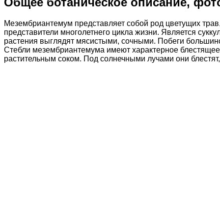
Общее ботаническое описание, фот
Мезембриантемум представляет собой род цветущих трав, 
представители многолетнего цикла жизни. Является суккул
растения выглядят мясистыми, сочными. Побеги большинс
Стебли мезембриантемума имеют характерное блестящее 
растительным соком. Под солнечными лучами они блестят,