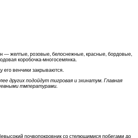
ен — желтые, розовые, белоснежные, красные, бордовые,
лодовая коробочка-многосемянка.
ду его венчики закрываются.
ее других подойдут тигровая и эхинатум. Главная
дневными тмпературами.
 Невысокий почвопокровник со стелющимися побегами до