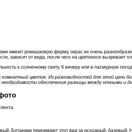
ками имеют ромашковую форму, окрас их очень разнообраз
и, зависит от вида, после чего на цветоносе вызревает п
ьность к солнечному свету. К вечеру или в пасмурную пого
комнатный цветок. Из разновидностей для этой цели бол
в необходимости обеспечения разницы между ночными и 
фото
лента.
овый. Ботаники принимают этот вид за исходный, базовый.