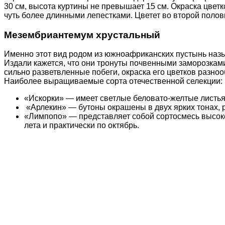
30 см, высота куртины не превышает 15 см. Окраска цвет
чуть более длинными лепестками. Цветет во второй полов
Мезембриантемум хрустальный
Именно этот вид родом из южноафриканских пустынь назы
Издали кажется, что они тронуты почвенными заморозкам
сильно разветвленные побеги, окраска его цветков разно
Наиболее выращиваемые сорта отечественной селекции:
«Искорки» — имеет светлые беловато-желтые листья
«Арлекин» — бутоны окрашены в двух ярких тонах, 
«Лимпопо» — представляет собой сортосмесь высоко
лета и практически по октябрь.