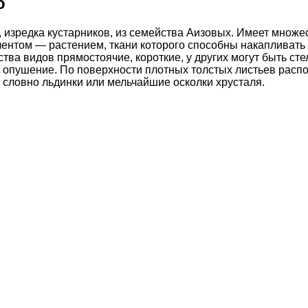
о
изредка кустарников, из семейства Аизовых. Имеет множес
ентом — растением, ткани которого способны накапливать в
тва видов прямостоячие, короткие, у других могут быть с
опушение. По поверхности плотных толстых листьев расп
 словно льдинки или мельчайшие осколки хрусталя.