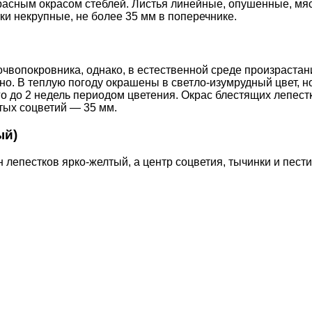
асным окрасом стеблей. Листья линейные, опушенные, мяси
и некрупные, не более 35 мм в поперечнике.
очвопокровника, однако, в естественной среде произрастан
о. В теплую погоду окрашены в светло-изумрудный цвет, н
о до 2 недель периодом цветения. Окрас блестящих лепест
тых соцветий — 35 мм.
ый)
епестков ярко-желтый, а центр соцветия, тычинки и пестик