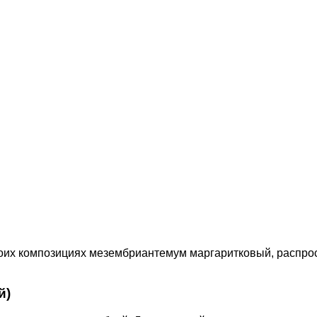
оих композициях мезембриантемум маргаритковый, распрос
й)