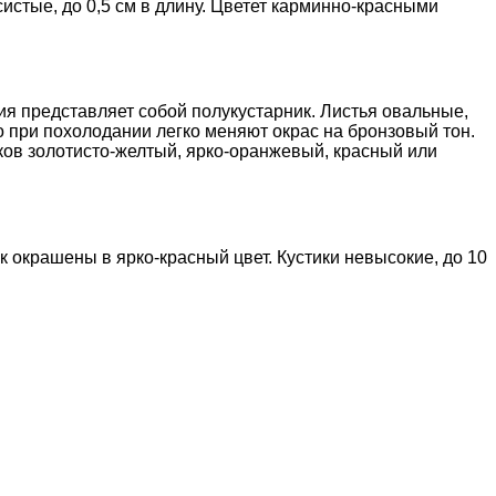
стые, до 0,5 см в длину. Цветет карминно-красными
ия представляет собой полукустарник. Листья овальные,
о при похолодании легко меняют окрас на бронзовый тон.
ков золотисто-желтый, ярко-оранжевый, красный или
 окрашены в ярко-красный цвет. Кустики невысокие, до 10