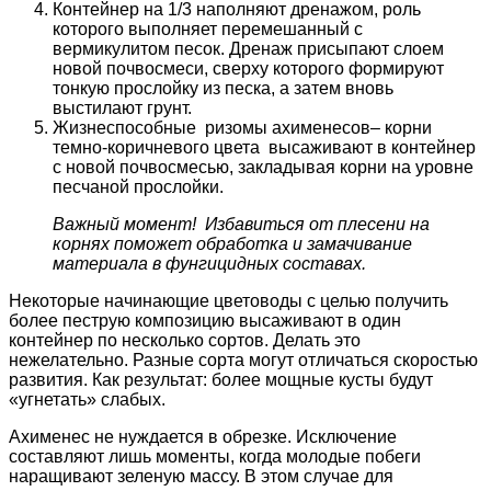
Контейнер на 1/3 наполняют дренажом, роль
которого выполняет перемешанный с
вермикулитом песок. Дренаж присыпают слоем
новой почвосмеси, сверху которого формируют
тонкую прослойку из песка, а затем вновь
выстилают грунт.
Жизнеспособные ризомы ахименесов– корни
темно-коричневого цвета высаживают в контейнер
с новой почвосмесью, закладывая корни на уровне
песчаной прослойки.
Важный момент! Избавиться от плесени на
корнях поможет обработка и замачивание
материала в фунгицидных составах.
Некоторые начинающие цветоводы с целью получить
более пеструю композицию высаживают в один
контейнер по несколько сортов. Делать это
нежелательно. Разные сорта могут отличаться скоростью
развития. Как результат: более мощные кусты будут
«угнетать» слабых.
Ахименес не нуждается в обрезке. Исключение
составляют лишь моменты, когда молодые побеги
наращивают зеленую массу. В этом случае для