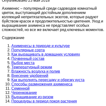
Опубликовано
23 мая 2018
Ахименес – популярный среди садоводов комнатный
цветок, выступающий достойным дополнением
коллекций непритязательных экзотов, которые радуют
буйством красок и продолжительностью цветения. Уход и
выращивание ахименса не представляет особых
сложностей, но все же включает ряд ключевых моментов.
Содержание
Ахименесы в природе и культуре
Популярные сорта
Как выращивать в домашних условиях
Почвенный состав
Выбор места
Температурный режим
Влажность воздуха и полив
Внесение удобрений
Как выполнять пересадку и обрезку куста
Способы размножения ахименеса
Семенной
Черенкование
Выращивание из ризом
Процедуры в период покоя растения