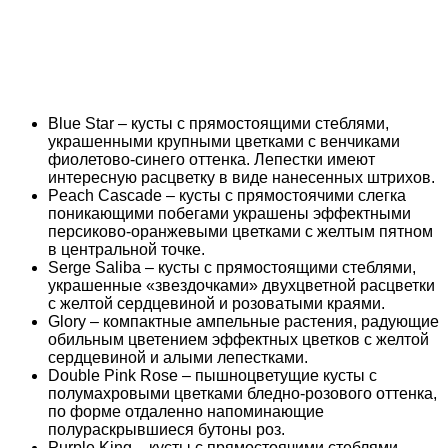
Blue Star – кусты с прямостоящими стеблями,
украшенными крупными цветками с венчиками
фиолетово-синего оттенка. Лепестки имеют
интересную расцветку в виде нанесенных штрихов.
Peach Cascade – кусты с прямостоячими слегка
поникающими побегами украшены эффектными
персиково-оранжевыми цветками с желтым пятном
в центральной точке.
Serge Saliba – кусты с прямостоящими стеблями,
украшенные «звездочками» двухцветной расцветки
с желтой сердцевиной и розоватыми краями.
Glory – компактные ампельные растения, радующие
обильным цветением эффектных цветков с желтой
сердцевиной и алыми лепестками.
Double Pink Rose – пышноцветущие кусты с
полумахровыми цветками бледно-розового оттенка,
по форме отдаленно напоминающие
полураскрывшиеся бутоны роз.
Purple King – кусты с прямостоячими стеблями,