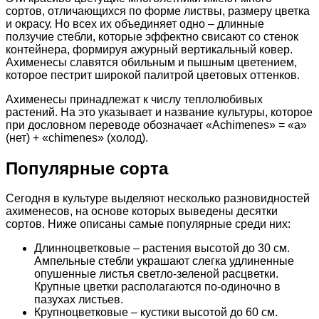
сортов, отличающихся по форме листвы, размеру цветка
и окрасу. Но всех их объединяет одно – длинные
ползучие стебли, которые эффектно свисают со стенок
контейнера, формируя ажурный вертикальный ковер.
Ахименесы славятся обильным и пышным цветением,
которое пестрит широкой палитрой цветовых оттенков.
Ахименесы принадлежат к числу теплолюбивых
растений. На это указывает и название культуры, которое
при дословном переводе обозначает «Achimenes» = «а»
(нет) + «chimenes» (холод).
Популярные сорта
Сегодня в культуре выделяют несколько разновидностей
ахименесов, на основе которых выведены десятки
сортов. Ниже описаны самые популярные среди них:
Длинноцветковые – растения высотой до 30 см.
Ампельные стебли украшают слегка удлиненные
опушенные листья светло-зеленой расцветки.
Крупные цветки располагаются по-одиночно в
пазухах листьев.
Крупноцветковые – кустики высотой до 60 см.