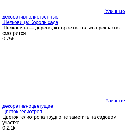
Уличные
декоративнолиственные
Шелковица: Король сада
Шелковица — дерево, которое не только прекрасно
смотрится
0
756
Уличные
декоративноцветущие
Цветок гелиотроп
Цветок гелиотропа трудно не заметить на садовом
участке
0
2.1k.