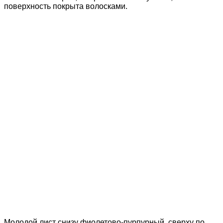
поверхность покрыта волосками.
Молодой лист снизу фиолетово-пурпурный, сверху по