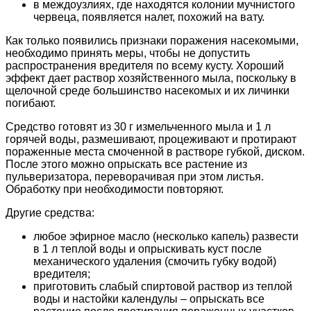
в междоузлиях, где находятся колонии мучнистого
червеца, появляется налет, похожий на вату.
Как только появились признаки поражения насекомыми,
необходимо принять меры, чтобы не допустить
распространения вредителя по всему кусту. Хороший
эффект дает раствор хозяйственного мыла, поскольку в
щелочной среде большинство насекомых и их личинки
погибают.
Средство готовят из 30 г измельченного мыла и 1 л
горячей воды, размешивают, процеживают и протирают
пораженные места смоченной в растворе губкой, диском.
После этого можно опрыскать все растение из
пульверизатора, переворачивая при этом листья.
Обработку при необходимости повторяют.
Другие средства:
любое эфирное масло (несколько капель) развести
в 1 л теплой воды и опрыскивать куст после
механического удаления (смочить губку водой)
вредителя;
приготовить слабый спиртовой раствор из теплой
воды и настойки календулы – опрыскать все