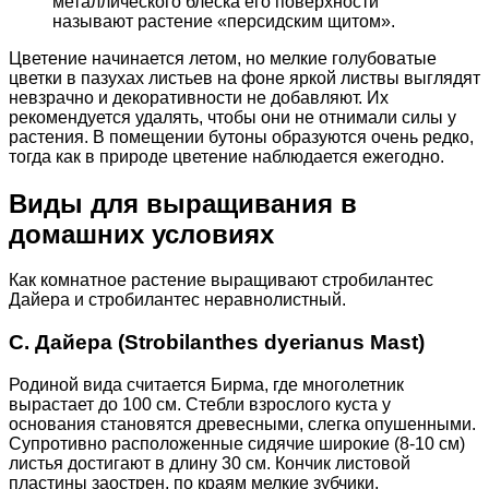
металлического блеска его поверхности
называют растение «персидским щитом».
Цветение начинается летом, но мелкие голубоватые
цветки в пазухах листьев на фоне яркой листвы выглядят
невзрачно и декоративности не добавляют. Их
рекомендуется удалять, чтобы они не отнимали силы у
растения. В помещении бутоны образуются очень редко,
тогда как в природе цветение наблюдается ежегодно.
Виды для выращивания в
домашних условиях
Как комнатное растение выращивают стробилантес
Дайера и стробилантес неравнолистный.
С. Дайера (Strobilanthes dyerianus Mast)
Родиной вида считается Бирма, где многолетник
вырастает до 100 см. Стебли взрослого куста у
основания становятся древесными, слегка опушенными.
Супротивно расположенные сидячие широкие (8-10 см)
листья достигают в длину 30 см. Кончик листовой
пластины заострен, по краям мелкие зубчики,