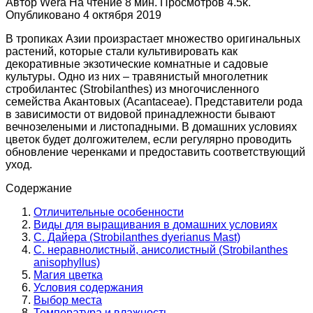
Автор
Wera
На чтение
8 мин.
Просмотров
4.5k.
Опубликовано
4 октября 2019
В тропиках Азии произрастает множество оригинальных
растений, которые стали культивировать как
декоративные экзотические комнатные и садовые
культуры. Одно из них – травянистый многолетник
стробилантес (Strobilanthes) из многочисленного
семейства Акантовых (Acantaceae). Представители рода
в зависимости от видовой принадлежности бывают
вечнозелеными и листопадными. В домашних условиях
цветок будет долгожителем, если регулярно проводить
обновление черенками и предоставить соответствующий
уход.
Содержание
Отличительные особенности
Виды для выращивания в домашних условиях
С. Дайера (Strobilanthes dyerianus Mast)
С. неравнолистный, анисолистный (Strobilanthes
anisophyllus)
Магия цветка
Условия содержания
Выбор места
Температура и влажность