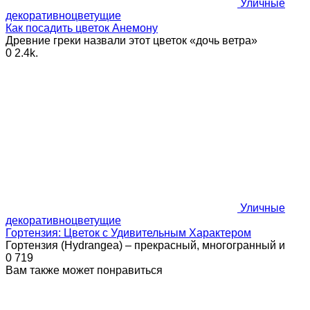
Уличные
декоративноцветущие
Как посадить цветок Анемону
Древние греки назвали этот цветок «дочь ветра»
0
2.4k.
Уличные
декоративноцветущие
Гортензия: Цветок с Удивительным Характером
Гортензия (Hydrangea) – прекрасный, многогранный и
0
719
Вам также может понравиться